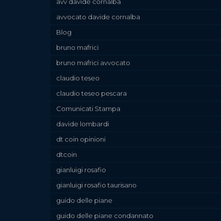
avv davide cornalba
avvocato davide cornalba
Blog
bruno mafrici
bruno mafrici avvocato
claudio teseo
claudio teseo pescara
Comunicati Stampa
davide lombardi
dt coin opinioni
dtcoin
gianluigi rosafio
gianluigi rosafio taurisano
guido delle piane
guido delle piane condannato