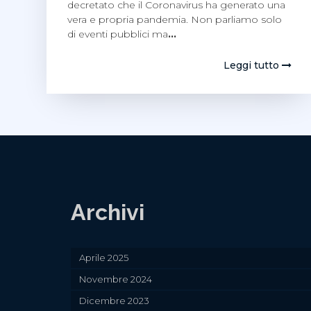
decretato che il Coronavirus ha generato una
vera e propria pandemia. Non parliamo solo
di eventi pubblici ma
…
Leggi tutto
Archivi
Aprile 2025
Novembre 2024
Dicembre 2023