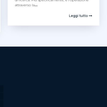
di ricerca. Più specificamente, è l’operazione
attraverso la
…
Leggi tutto