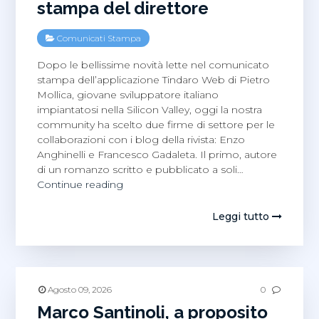
stampa del direttore
Comunicati Stampa
Dopo le bellissime novità lette nel comunicato
stampa dell’applicazione Tindaro Web di Pietro
Mollica, giovane sviluppatore italiano
impiantatosi nella Silicon Valley, oggi la nostra
community ha scelto due firme di settore per le
collaborazioni con i blog della rivista: Enzo
Anghinelli e Francesco Gadaleta. Il primo, autore
di un romanzo scritto e pubblicato a soli…
Francesco
Continue reading
Gadaleta
ed
Leggi tutto
Enzo
Anghinelli
nella
rassegna
stampa
Agosto 09, 2026
0
del
Marco Santinoli, a proposito
direttore