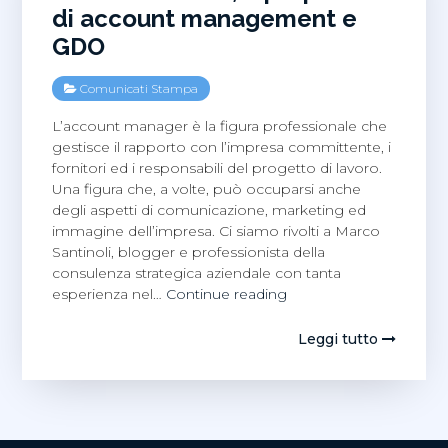
di account management e
GDO
Comunicati Stampa
L’account manager è la figura professionale che
gestisce il rapporto con l’impresa committente, i
fornitori ed i responsabili del progetto di lavoro.
Una figura che, a volte, può occuparsi anche
degli aspetti di comunicazione, marketing ed
immagine dell’impresa. Ci siamo rivolti a Marco
Santinoli, blogger e professionista della
consulenza strategica aziendale con tanta
Marco
esperienza nel…
Continue reading
Santinoli,
a
Leggi tutto
proposito
di
account
management
e