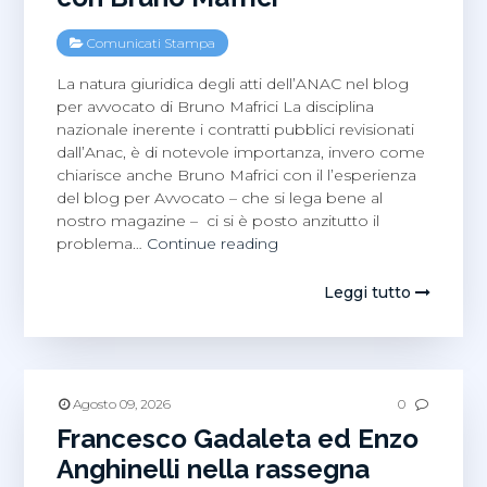
Comunicati Stampa
La natura giuridica degli atti dell’ANAC nel blog
per avvocato di Bruno Mafrici La disciplina
nazionale inerente i contratti pubblici revisionati
dall’Anac, è di notevole importanza, invero come
chiarisce anche Bruno Mafrici con il l’esperienza
del blog per Avvocato – che si lega bene al
nostro magazine – ci si è posto anzitutto il
Gli
problema…
Continue reading
atti
giuridici
Leggi tutto
in
blockchain
con
Bruno
Mafrici
Agosto 09, 2026
0
Francesco Gadaleta ed Enzo
Anghinelli nella rassegna