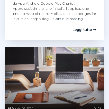
da App Android Google Play Charts .
Apprezzatissima anche in Italia, l’applicazione
Tindaro Web di Pietro Mollica era nata per gestire
Pietro
la cura del corpo degli…
Continue reading
Mollica:
Tindaro
Leggi tutto
Web
è
l’app
del
mese
in
Germania!
Agosto 09, 2026
0