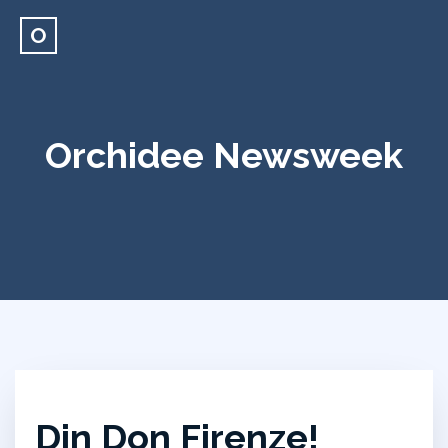
O
Orchidee Newsweek
Din Don Firenze!