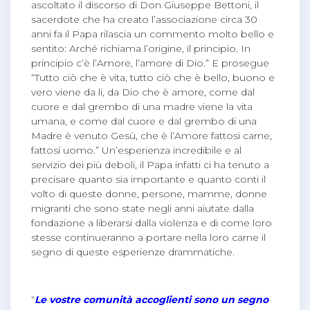
ascoltato il discorso di Don Giuseppe Bettoni, il
sacerdote che ha creato l’associazione circa 30
anni fa il Papa rilascia un commento molto bello e
sentito: Arché richiama l’origine, il principio. In
principio c’è l’Amore, l’amore di Dio.” E prosegue
“Tutto ciò che è vita, tutto ciò che è bello, buono e
vero viene da li, da Dio che è amore, come dal
cuore e dal grembo di una madre viene la vita
umana, e come dal cuore e dal grembo di una
Madre è venuto Gesù, che è l’Amore fattosi carne,
fattosi uomo.” Un’esperienza incredibile e al
servizio dei più deboli, il Papa infatti ci ha tenuto a
precisare quanto sia importante e quanto conti il
volto di queste donne, persone, mamme, donne
migranti che sono state negli anni aiutate dalla
fondazione a liberarsi dalla violenza e di come loro
stesse continueranno a portare nella loro carne il
segno di queste esperienze drammatiche.
“
Le vostre comunità accoglienti sono un segno