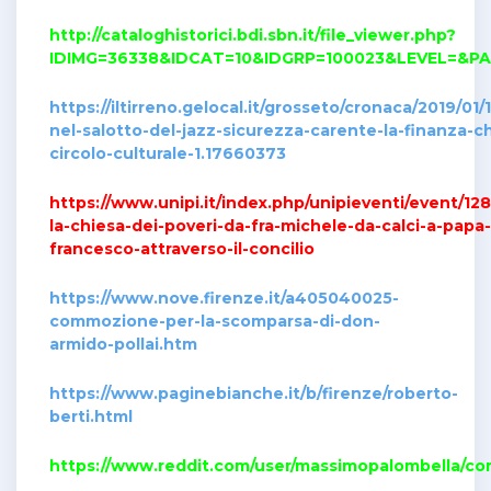
http://cataloghistorici.bdi.sbn.it/file_viewer.php?
IDIMG=36338&IDCAT=10&IDGRP=100023&LEVEL=&P
https://iltirreno.gelocal.it/grosseto/cronaca/2019/01/
nel-salotto-del-jazz-sicurezza-carente-la-finanza-ch
circolo-culturale-1.17660373
https://www.unipi.it/index.php/unipieventi/event/128
la-chiesa-dei-poveri-da-fra-michele-da-calci-a-papa-
francesco-attraverso-il-concilio
https://www.nove.firenze.it/a405040025-
commozione-per-la-scomparsa-di-don-
armido-pollai.htm
https://www.paginebianche.it/b/firenze/roberto-
berti.html
https://www.reddit.com/user/massimopalombella/c