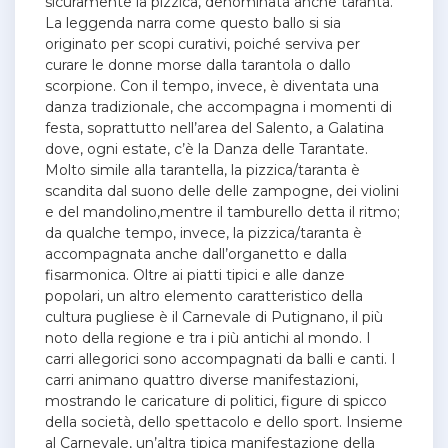
sicuramente la pizzica, denominata anche taranta.
La leggenda narra come questo ballo si sia
originato per scopi curativi, poiché serviva per
curare le donne morse dalla tarantola o dallo
scorpione. Con il tempo, invece, è diventata una
danza tradizionale, che accompagna i momenti di
festa, soprattutto nell’area del Salento, a Galatina
dove, ogni estate, c’è la Danza delle Tarantate.
Molto simile alla tarantella, la pizzica/taranta è
scandita dal suono delle delle zampogne, dei violini
e del mandolino,mentre il tamburello detta il ritmo;
da qualche tempo, invece, la pizzica/taranta è
accompagnata anche dall’organetto e dalla
fisarmonica. Oltre ai piatti tipici e alle danze
popolari, un altro elemento caratteristico della
cultura pugliese è il Carnevale di Putignano, il più
noto della regione e tra i più antichi al mondo. I
carri allegorici sono accompagnati da balli e canti. I
carri animano quattro diverse manifestazioni,
mostrando le caricature di politici, figure di spicco
della società, dello spettacolo e dello sport. Insieme
al Carnevale, un’altra tipica manifestazione della