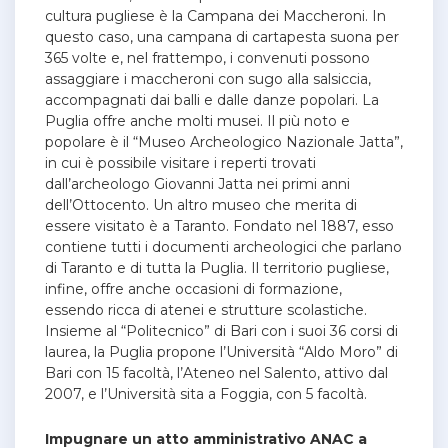
cultura pugliese è la Campana dei Maccheroni. In
questo caso, una campana di cartapesta suona per
365 volte e, nel frattempo, i convenuti possono
assaggiare i maccheroni con sugo alla salsiccia,
accompagnati dai balli e dalle danze popolari. La
Puglia offre anche molti musei. Il più noto e
popolare è il “Museo Archeologico Nazionale Jatta”,
in cui è possibile visitare i reperti trovati
dall’archeologo Giovanni Jatta nei primi anni
dell’Ottocento. Un altro museo che merita di
essere visitato è a Taranto. Fondato nel 1887, esso
contiene tutti i documenti archeologici che parlano
di Taranto e di tutta la Puglia. Il territorio pugliese,
infine, offre anche occasioni di formazione,
essendo ricca di atenei e strutture scolastiche.
Insieme al “Politecnico” di Bari con i suoi 36 corsi di
laurea, la Puglia propone l’Università “Aldo Moro” di
Bari con 15 facoltà, l’Ateneo nel Salento, attivo dal
2007, e l’Università sita a Foggia, con 5 facoltà.
Impugnare un atto amministrativo ANAC a