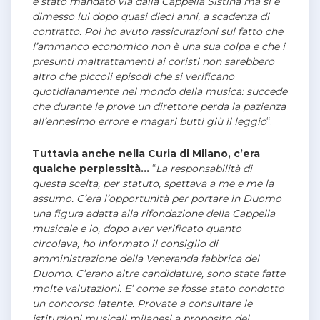
è stato mandato via dalla Cappella Sistina ma si è
dimesso lui dopo quasi dieci anni, a scadenza di
contratto. Poi ho avuto rassicurazioni sul fatto che
l’ammanco economico non è una sua colpa e che i
presunti maltrattamenti ai coristi non sarebbero
altro che piccoli episodi che si verificano
quotidianamente nel mondo della musica: succede
che durante le prove un direttore perda la pazienza
all’ennesimo errore e magari butti giù il leggio
“.
Tuttavia anche nella Curia di Milano, c’era
qualche perplessità…
“
La responsabilità di
questa scelta, per statuto, spettava a me e me la
assumo. C’era l’opportunità per portare in Duomo
una figura adatta alla rifondazione della Cappella
musicale e io, dopo aver verificato quanto
circolava, ho informato il consiglio di
amministrazione della Veneranda fabbrica del
Duomo. C’erano altre candidature, sono state fatte
molte valutazioni. E’ come se fosse stato condotto
un concorso latente. Provate a consultare le
istituzioni musicali milanesi a proposito del