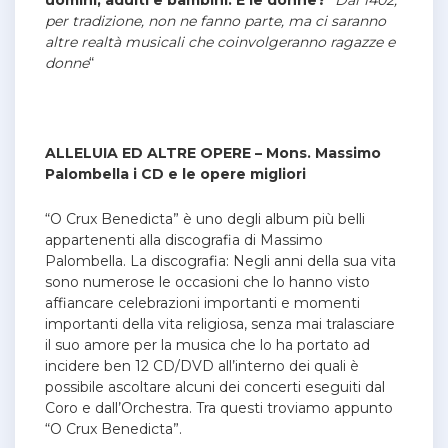
uomini, adulti e bambini. E le donne?
“
Dal 1402,
per tradizione, non ne fanno parte, ma ci saranno
altre realtà musicali che coinvolgeranno ragazze e
donne
“
ALLELUIA ED ALTRE OPERE – Mons. Massimo
Palombella i CD e le opere migliori
“O Crux Benedicta” è uno degli album più belli
appartenenti alla discografia di Massimo
Palombella.
La discografia:
Negli anni della sua vita
sono numerose le occasioni che lo hanno visto
affiancare celebrazioni importanti e momenti
importanti della vita religiosa, senza mai tralasciare
il suo amore per la musica che lo ha portato ad
incidere ben 12 CD/DVD all’interno dei quali è
possibile ascoltare alcuni dei concerti eseguiti dal
Coro e dall’Orchestra. Tra questi troviamo appunto
“O Crux Benedicta”.