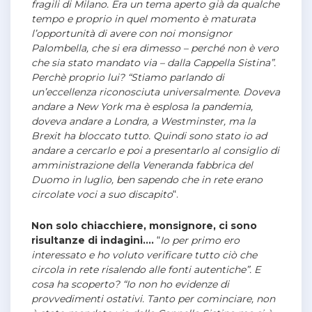
fragili di Milano. Era un tema aperto già da qualche
tempo e proprio in quel momento è maturata
l’opportunità di avere con noi monsignor
Palombella, che si era dimesso – perché non è vero
che sia stato mandato via – dalla Cappella Sistina”.
Perchè proprio lui? “Stiamo parlando di
un’eccellenza riconosciuta universalmente. Doveva
andare a New York ma è esplosa la pandemia,
doveva andare a Londra, a Westminster, ma la
Brexit ha bloccato tutto. Quindi sono stato io ad
andare a cercarlo e poi a presentarlo al consiglio di
amministrazione della Veneranda fabbrica del
Duomo in luglio, ben sapendo che in rete erano
circolate voci a suo discapito
“.
Non solo chiacchiere, monsignore, ci sono
risultanze di indagini….
“
Io per primo ero
interessato e ho voluto verificare tutto ciò che
circola in rete risalendo alle fonti autentiche”. E
cosa ha scoperto? “Io non ho evidenze di
provvedimenti ostativi. Tanto per cominciare, non