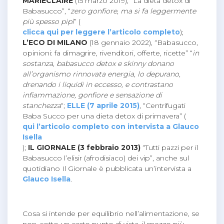
MARIECLAIRE
(15 marzo 2019), “La dieta detox di
Babasucco”, “
zero gonfiore, ma si fa leggermente
più spesso pipì
” (
clicca qui per leggere l’articolo completo
);
L’ECO DI MILANO
(18 gennaio 2022), “Babasucco,
opinioni: fa dimagrire, rivenditori, offerte, ricette” “
in
sostanza, babasucco detox e skinny donano
all’organismo rinnovata energia, lo depurano,
drenando i liquidi in eccesso, e contrastano
infiammazione, gonfiore e sensazione di
stanchezza
“;
ELLE (7 aprile 2015)
, “Centrifugati
Baba Succo per una dieta detox di primavera” (
qui l’articolo completo con intervista a Glauco
Isella
);
IL GIORNALE (3 febbraio 2013)
“Tutti pazzi per il
Babasucco l’elisir (afrodisiaco) dei vip”, anche sul
quotidiano Il Giornale è pubblicata un’intervista a
Glauco Isella
.
Cosa si intende per equilibrio nell’alimentazione, se