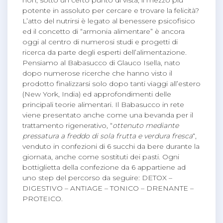
non, sotto un certo punto di vista, il mezzo più
potente in assoluto per cercare e trovare la felicità?
L’atto del nutrirsi è legato al benessere psicofisico
ed il concetto di “armonia alimentare” è ancora
oggi al centro di numerosi studi e progetti di
ricerca da parte degli esperti dell’alimentazione.
Pensiamo al Babasucco di Glauco Isella, nato
dopo numerose ricerche che hanno visto il
prodotto finalizzarsi solo dopo tanti viaggi all’estero
(New York, India) ed approfondimenti delle
principali teorie alimentari. Il Babasucco in rete
viene presentato anche come una bevanda per il
trattamento rigenerativo, “
ottenuto mediante
pressatura a freddo di sola frutta e verdura fresca
“,
venduto in confezioni di 6 succhi da bere durante la
giornata, anche come sostituti dei pasti. Ogni
bottiglietta della confezione da 6 appartiene ad
uno step del percorso da seguire: DETOX –
DIGESTIVO – ANTIAGE – TONICO – DRENANTE –
PROTEICO.