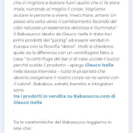
che ci migliora e buttare fuori quello che ci fa stare
male, nutrendo al meglio il corpo. Vogliamo
aiutare le persone a vivere, invecchiare, amare. Un
passo alla volta verso il cambiamento facendo del
cibo naturale un’esperienza deliziosa e illuminata.
”
Il Babasucco ideato da Glauco Isella è stato tra i
primi prodotti del “juicing” ad essere venduti in
Europa con la filosofia “detox”. Molti si chiedono
quale sia la differenza con un centrifugato fatto a
casa: “
la centrifuga del bar o di casa uccide il succo
perché scalda il prodotto
– spiega
Glauco Isella
nella stessa intervista –
tutte le proprietà che
devono ossigenare il nostro corpo se ne vanno con
il calore
“. Bababox, estratti, barrette e integratori
sono
tra i prodotti in vendita su Babasucco.com di
Glauco Isella
.
Tra le caratteristiche del Babasucco leggiamo in
rete che: