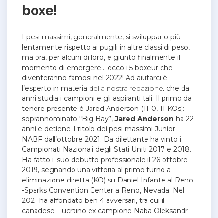
boxe!
I pesi massimi, generalmente, si sviluppano più
lentamente rispetto ai pugili in altre classi di peso,
ma ora, per alcuni di loro, è giunto finalmente il
momento di emergere… ecco i 5 boxeur che
diventeranno famosi nel 2022! Ad aiutarci è
l’esperto in materia
della nostra redazione,
che da
anni studia i campioni e gli aspiranti tali. Il primo da
tenere presente è Jared Anderson (11-0, 11 KOs):
soprannominato “Big Bay”,
Jared Anderson
ha 22
anni e detiene il titolo dei pesi massimi Junior
NABF dall’ottobre 2021. Da dilettante ha vinto i
Campionati Nazionali degli Stati Uniti 2017 e 2018.
Ha fatto il suo debutto professionale il 26 ottobre
2019, segnando una vittoria al primo turno a
eliminazione diretta (KO) su Daniel Infante al Reno
-Sparks Convention Center a Reno, Nevada. Nel
2021 ha affondato ben 4 avversari, tra cui il
canadese – ucraino ex campione Naba Oleksandr