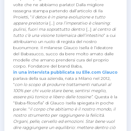
volte che ne abbiamo parlato! Dalla migliore
rassegna stampa partendo dall’articolo di Ila
Proietti, “
il detox è in piena evoluzione e tutto
appare preistoria
[…]
ora l’imperativo è cleaning:
pulirsi, fuori ma soprattutto dentro
[…]
al centro di
tutto c’è una visione tolemaica dell’intestino
” a cui
attribuiamo un ruolo di regista del nostro
buonumore. Il milanese Glauco Isella è l’ideatore
del Babasucco, succo da bere molto amato dalle
modelle che amano prendersi cura del proprio
corpo. Fondatore del brand Baba,
in una intervista pubblicata su Elle.com Glauco
parlava della sua azienda, nata a Milano nel 2012,
“
con lo scopo di produrre trattamenti naturali al
100% per chi vuole stare bene, sentirsi meglio,
essere più tonico e libero dalle tossine”
. Questa è la
“Baba-filosofia” di Glauco Isella spiegata in poche
parole: “
il corpo che abitiamo è il nostro mondo, il
nostro strumento per raggiungere la felicità.
Organi, pelle, cervello ed emozioni. Star bene vuol
dire raggiungere un equilibrio: mettere dentro ciò