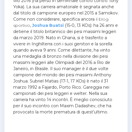
Rio 2016 (ha perso in semifinale contro contro Tony
Yoka). La sua carriera amatoriale è segnata anche
dal titolo di campione europeo nel 2015 a Samokov.
Come non considerare, specifica ancora
il blog
sportivo
,
Joshua Buatsi
(15-0, 13 KOs): ha 26 anni e
detiene il titolo britannico dei pesi massimi leggeri
da marzo 2019. Nato in Ghana, si è trasferito a
vivere in Inghilterra con i suoi genitori e la sorella
quando aveva 9 anni. Come dilettante, ha vinto
una medaglia di bronzo nella divisione dei pesi
massimi leggeri alle Olimpiadi del 2016 a Rio de
Janeiro, in Brasile. Il suo manager è il due volte
campione del mondo dei pesi massimi Anthony
Joshua. Subriel Matias (17-1, 17 KOs) è nato il 31
marzo 1992 a Fajardo, Porto Rico. Gareggia nei
campionati dei pesi leggeri e welter. Nella sua
carriera ha vinto 14 incontri. È meglio conosciuto
per il suo incontro con Maxim Dadashev, che ha
provocato la morte prematura di quest’ultimo.