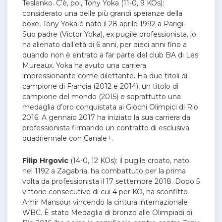
Teslenko. C’è, poi, Tony Yoka (11-0, 9 KOs):
considerato una delle più grandi speranze della
boxe, Tony Yoka è nato il 28 aprile 1992 a Parigi.
Suo padre (Victor Yoka), ex pugile professionista, lo
ha allenato dall’età di 6 anni, per dieci anni fino a
quando non è entrato a far parte del club BA di Les
Mureaux. Yoka ha avuto una carriera
impressionante come dilettante.
Ha due titoli di
campione di Francia (2012 e 2014), un titolo di
campione del mondo (2015) e soprattutto una
medaglia d’oro conquistata ai Giochi Olimpici di Rio
2016. A gennaio 2017 ha iniziato la sua carriera da
professionista firmando un contratto di esclusiva
quadriennale con Canale+.
Filip Hrgovic
(14-0, 12 KOs): il pugile croato, nato
nel 1192 a Zagabria, ha combattuto per la prima
volta da professionista il 17 settembre 2018. Dopo 5
vittorie consecutive di cui 4 per KO, ha sconfitto
Amir Mansour vincendo la cintura internazionale
WBC. È stato Medaglia di bronzo alle Olimpiadi di