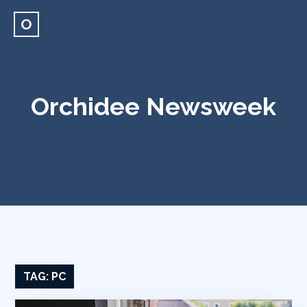
O
Orchidee Newsweek
TAG:
PC