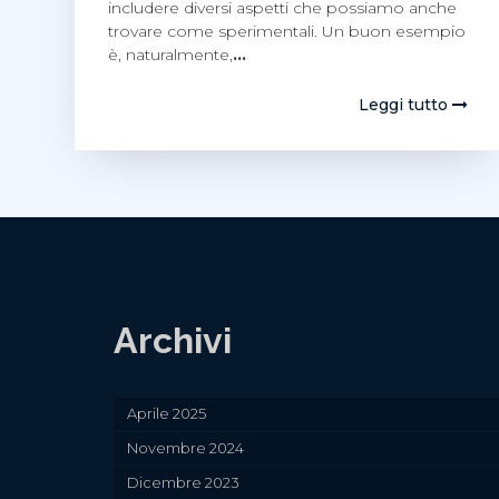
includere diversi aspetti che possiamo anche
trovare come sperimentali. Un buon esempio
è, naturalmente,
…
Leggi tutto
Archivi
Aprile 2025
Novembre 2024
Dicembre 2023