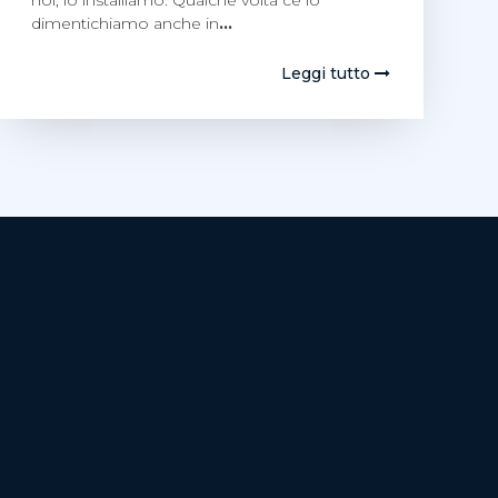
noi, lo installiamo. Qualche volta ce lo
dimentichiamo anche in
…
Leggi tutto