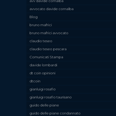
avv davide cornalba
avvocato davide cornalba
Blog
bruno mafrici
bruno mafrici avvocato
claudio teseo
claudio teseo pescara
Comunicati Stampa
davide lombardi
dt coin opinioni
dtcoin
gianluigi rosafio
gianluigi rosafio taurisano
guido delle piane
guido delle piane condannato